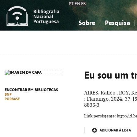
PT
EN
FR
Sobre
Pesquisa
Sobre a Bibliografia Nacional
Simples
Conhecimento, Informação...
Conhecimento, Informação...
Combinada
A
Ciências sociais...
Ciências sociais...
Arte, desporto...
Arte, desporto...
Eu sou um t
ENCONTRAR EM BIBLIOTECAS
AIRES, Kalléo ; ROY, Ke
BNP
: Flamingo, 2024. 37, [5
PORBASE
8836-3
Link persistente: http://id
ADICIONAR À LISTA