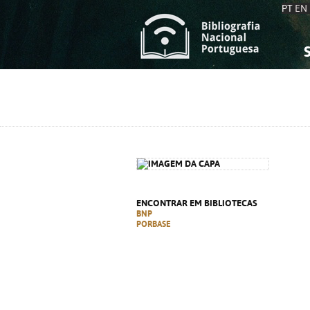
PT
EN
S
S
C
C
C
C
A
A
ENCONTRAR EM BIBLIOTECAS
BNP
PORBASE