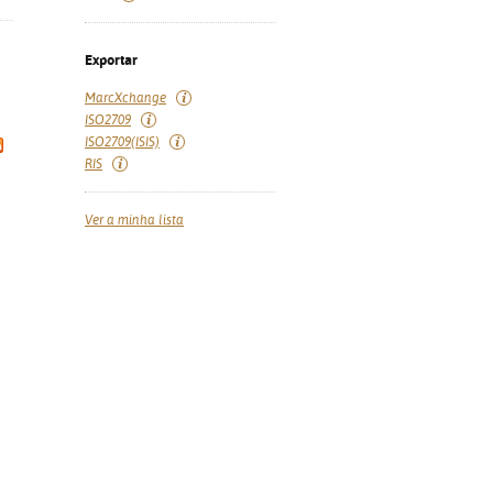
Exportar
MarcXchange
ISO2709
ISO2709(ISIS)
RIS
Ver a minha lista