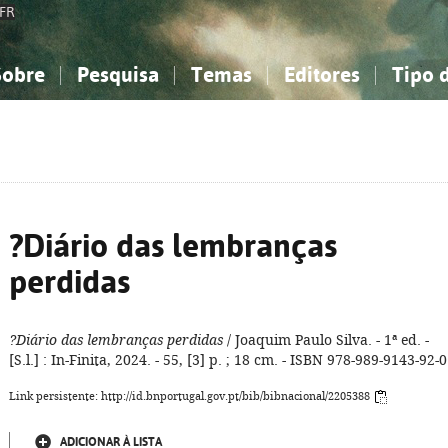
FR
Sobre
Pesquisa
Temas
Editores
Tipo 
obre a Bibliografia Nacional
imples
onhecimento, Informação...
onhecimento, Informação...
Combinada
A minha lista
Como utilizar
Filosofia, psicologia...
Filosofia, psicologia...
Perguntas frequente
iências sociais...
iências sociais...
Ciências exatas e naturais...
Ciências exatas e naturais...
rte, desporto...
rte, desporto...
Literatura, linguística...
Literatura, linguística...
?Diário das lembranças
perdidas
?Diário das lembranças perdidas
/ Joaquim Paulo Silva. - 1ª ed. -
[S.l.] : In-Finita, 2024. - 55, [3] p. ; 18 cm. - ISBN 978-989-9143-92-0
Link persistente: http://id.bnportugal.gov.pt/bib/bibnacional/2205388
ADICIONAR À LISTA