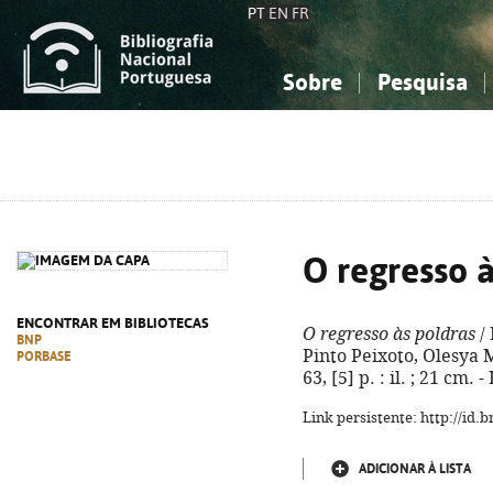
PT
EN
FR
Sobre
Pesquisa
Sobre a Bibliografia Nacional
Simples
Conhecimento, Informação...
Conhecimento, Informação...
Combinada
A
Ciências sociais...
Ciências sociais...
Arte, desporto...
Arte, desporto...
O regresso à
ENCONTRAR EM BIBLIOTECAS
O regresso às poldras
/ 
BNP
Pinto Peixoto, Olesya M
PORBASE
63, [5] p. : il. ; 21 cm
Link persistente: http://id
ADICIONAR À LISTA