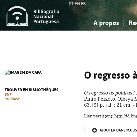
PT
EN
FR
A propos
Re
La Bibliographie Nationale
Simple
Connaissance, Information...
Connaissance, Information...
Avancée
Mes 
Sciences sociales...
Sciences sociales...
Arts, sport...
Arts, sport...
O regresso à
TROUVER EN BIBLIOTHÈQUES
O regresso às poldras
/ 
BNP
Pinto Peixoto, Olesya M
PORBASE
63, [5] p. : il. ; 21 cm
Lien persistant: http://id.
AJOUTER DANS MA LIS