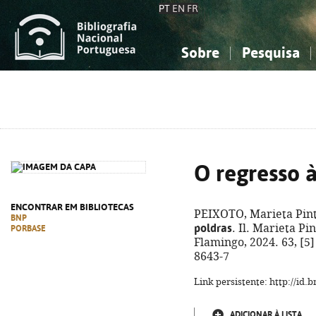
PT
EN
FR
Sobre
Pesquisa
Sobre a Bibliografia Nacional
Simples
Conhecimento, Informação...
Conhecimento, Informação...
Combinada
A
Ciências sociais...
Ciências sociais...
Arte, desporto...
Arte, desporto...
O regresso à
ENCONTRAR EM BIBLIOTECAS
PEIXOTO, Marieta Pin
BNP
poldras
. Il. Marieta Pi
PORBASE
Flamingo, 2024. 63, [5] 
8643-7
Link persistente: http://id
ADICIONAR À LISTA