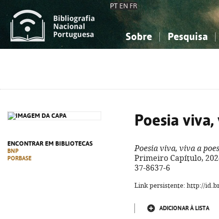
PT
EN
FR
Sobre
Pesquisa
Sobre a Bibliografia Nacional
Simples
Conhecimento, Informação...
Conhecimento, Informação...
Combinada
A
Ciências sociais...
Ciências sociais...
Arte, desporto...
Arte, desporto...
Poesia viva,
ENCONTRAR EM BIBLIOTECAS
Poesia viva, viva a poe
BNP
Primeiro Capítulo, 2024.
PORBASE
37-8637-6
Link persistente: http://id
ADICIONAR À LISTA