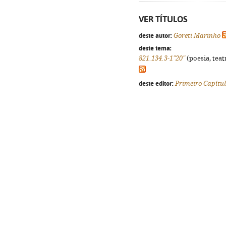
VER TÍTULOS
deste autor:
Goreti Marinho
deste tema:
821.134.3-1"20"
(poesia, teat
deste editor:
Primeiro Capítu