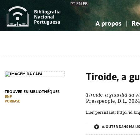
PT
EN
FR
A propos
Re
La Bibliographie Nationale
Simple
Connaissance, Information...
Connaissance, Information...
Avancée
Mes 
Sciences sociales...
Sciences sociales...
Arts, sport...
Arts, sport...
Tiroide, a g
TROUVER EN BIBLIOTHÈQUES
Tiroide, a guardiã da v
BNP
Presspeople, D.L. 2024. 
PORBASE
Lien persistant: http://id.
AJOUTER DANS MA LIS