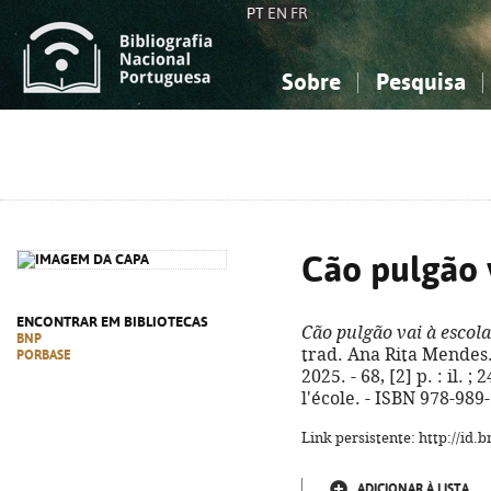
PT
EN
FR
Sobre
Pesquisa
Sobre a Bibliografia Nacional
Simples
Conhecimento, Informação...
Conhecimento, Informação...
Combinada
A
Ciências sociais...
Ciências sociais...
Arte, desporto...
Arte, desporto...
Cão pulgão v
ENCONTRAR EM BIBLIOTECAS
Cão pulgão vai à escola
BNP
trad. Ana Rita Mendes. 
PORBASE
2025. - 68, [2] p. : il. ;
l'école. - ISBN 978-989
Link persistente: http://id
ADICIONAR À LISTA