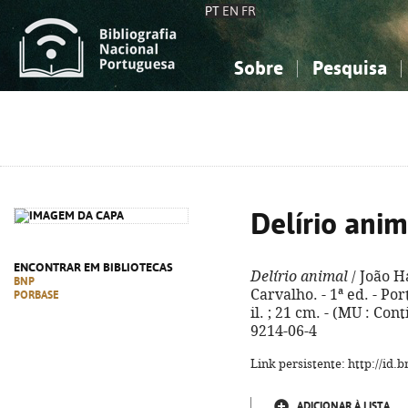
PT
EN
FR
Sobre
Pesquisa
Sobre a Bibliografia Nacional
Simples
Conhecimento, Informação...
Conhecimento, Informação...
Combinada
A
Ciências sociais...
Ciências sociais...
Arte, desporto...
Arte, desporto...
Delírio anim
ENCONTRAR EM BIBLIOTECAS
Delírio animal
/ João H
BNP
Carvalho. - 1ª ed. - Por
PORBASE
il. ; 21 cm. - (MU : Con
9214-06-4
Link persistente: http://id
ADICIONAR À LISTA