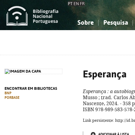
PT
EN
FR
Sobre
Pesquisa
Sobre a Bibliografia Nacional
Simples
Conhecimento, Informação...
Conhecimento, Informação...
Combinada
A
Ciências sociais...
Ciências sociais...
Arte, desporto...
Arte, desporto...
Esperança
ENCONTRAR EM BIBLIOTECAS
Esperança
: a autobiog
BNP
Musso ; trad. Carlos Abo
PORBASE
Nascente, 2024. - 358 p. 
ISBN 978-989-583-578-
Link persistente: http://id
ADICIONAR À LISTA