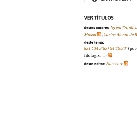
VER TÍTULOS
destes autores:
Igreja Católic
Musso
,
Carlos Aboim de B
deste tema:
821.134.2(82)-94"19/20"
(poes
filologia, ...)
deste editor:
Nascente