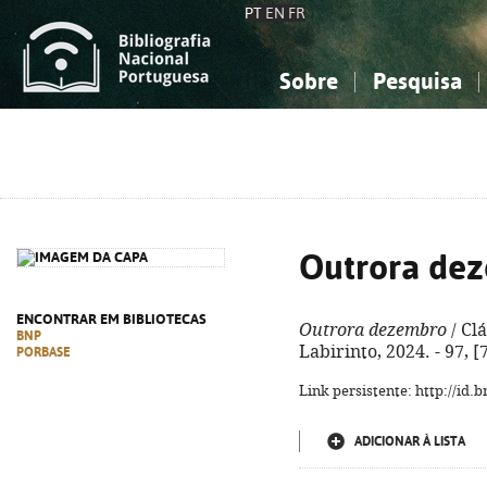
PT
EN
FR
Sobre
Pesquisa
Sobre a Bibliografia Nacional
Simples
Conhecimento, Informação...
Conhecimento, Informação...
Combinada
A
Ciências sociais...
Ciências sociais...
Arte, desporto...
Arte, desporto...
Outrora de
ENCONTRAR EM BIBLIOTECAS
Outrora dezembro
/ Clá
BNP
Labirinto, 2024. - 97, 
PORBASE
Link persistente: http://id
ADICIONAR À LISTA