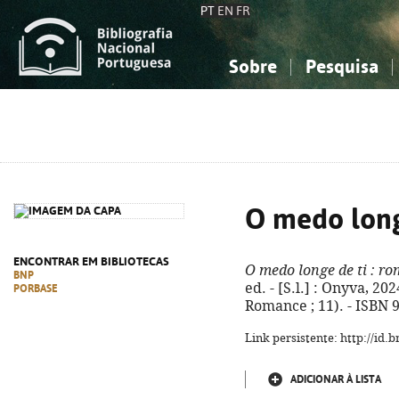
PT
EN
FR
Sobre
Pesquisa
Sobre a Bibliografia Nacional
Simples
Conhecimento, Informação...
Conhecimento, Informação...
Combinada
A
Ciências sociais...
Ciências sociais...
Arte, desporto...
Arte, desporto...
O medo long
ENCONTRAR EM BIBLIOTECAS
O medo longe de ti
: ro
BNP
ed. - [S.l.] : Onyva, 202
PORBASE
Romance ; 11). - ISBN 
Link persistente: http://id
ADICIONAR À LISTA