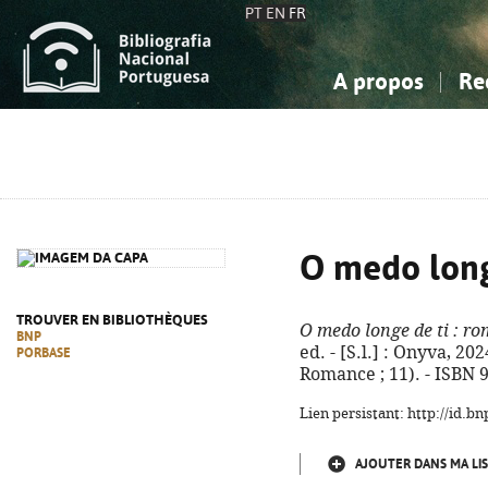
PT
EN
FR
A propos
Re
La Bibliographie Nationale
Simple
Connaissance, Information...
Connaissance, Information...
Avancée
Mes 
Sciences sociales...
Sciences sociales...
Arts, sport...
Arts, sport...
O medo long
TROUVER EN BIBLIOTHÈQUES
O medo longe de ti
: ro
BNP
ed. - [S.l.] : Onyva, 202
PORBASE
Romance ; 11). - ISBN 
Lien persistant: http://id.
AJOUTER DANS MA LIS