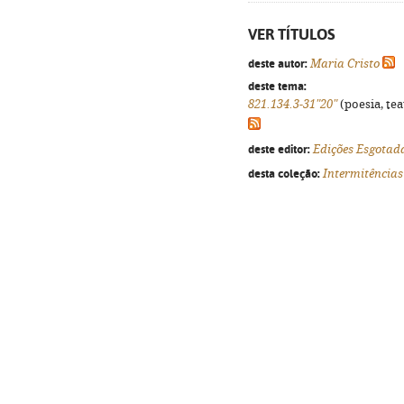
VER TÍTULOS
deste autor:
Maria Cristo
deste tema:
821.134.3-31"20"
(poesia, tea
deste editor:
Edições Esgotad
desta coleção:
Intermitências