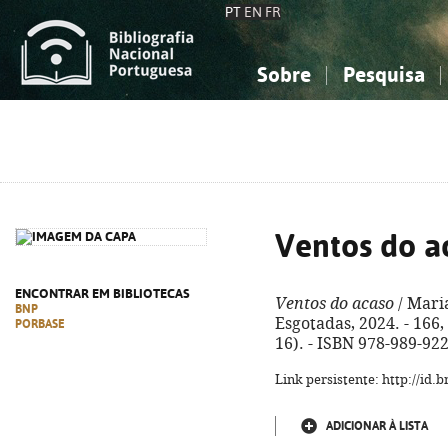
PT
EN
FR
Sobre
Pesquisa
Sobre a Bibliografia Nacional
Simples
Conhecimento, Informação...
Conhecimento, Informação...
Combinada
A
Ciências sociais...
Ciências sociais...
Arte, desporto...
Arte, desporto...
Ventos do a
ENCONTRAR EM BIBLIOTECAS
Ventos do acaso
/ Maria
BNP
Esgotadas, 2024. - 166, [
PORBASE
16). - ISBN 978-989-92
Link persistente: http://id
ADICIONAR À LISTA