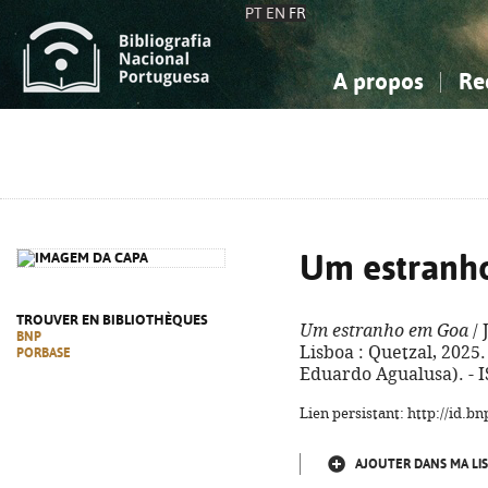
PT
EN
FR
A propos
Re
La Bibliographie Nationale
Simple
Connaissance, Information...
Connaissance, Information...
Avancée
Mes 
Sciences sociales...
Sciences sociales...
Arts, sport...
Arts, sport...
Um estranh
TROUVER EN BIBLIOTHÈQUES
Um estranho em Goa
/ 
BNP
Lisboa : Quetzal, 2025. 
PORBASE
Eduardo Agualusa). - 
Lien persistant: http://id.
AJOUTER DANS MA LIS