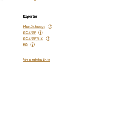
Exportar
MarcXchange
ISO2709
ISO2709(ISIS)
RIS
Ver a minha lista