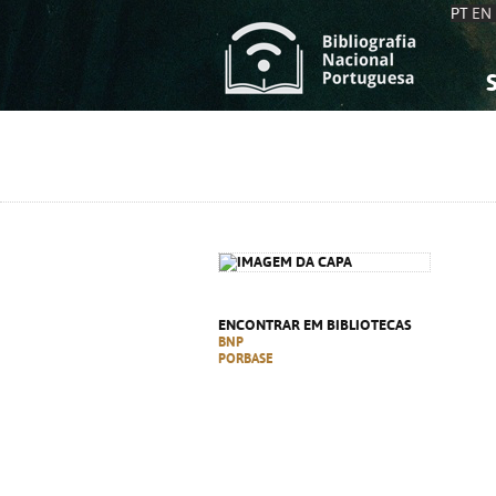
PT
EN
S
S
C
C
C
C
A
A
ENCONTRAR EM BIBLIOTECAS
BNP
PORBASE