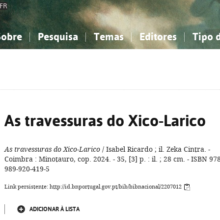
FR
Sobre
Pesquisa
Temas
Editores
Tipo 
obre a Bibliografia Nacional
imples
onhecimento, Informação...
onhecimento, Informação...
Combinada
A minha lista
Como utilizar
Filosofia, psicologia...
Filosofia, psicologia...
Perguntas frequente
iências sociais...
iências sociais...
Ciências exatas e naturais...
Ciências exatas e naturais...
rte, desporto...
rte, desporto...
Literatura, linguística...
Literatura, linguística...
As travessuras do Xico-Larico
As travessuras do Xico-Larico
/ Isabel Ricardo ; il. Zeka Cintra. -
Coimbra : Minotauro, cop. 2024. - 35, [3] p. : il. ; 28 cm. - ISBN 978
989-920-419-5
Link persistente: http://id.bnportugal.gov.pt/bib/bibnacional/2207012
ADICIONAR À LISTA