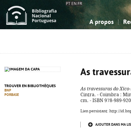
PT
EN
FR
A propos
Re
La Bibliographie Nationale
Simple
Connaissance, Information...
Connaissance, Information...
Avancée
Mes 
Sciences sociales...
Sciences sociales...
Arts, sport...
Arts, sport...
As travessur
TROUVER EN BIBLIOTHÈQUES
As travessuras do Xico
BNP
Cintra. - Coimbra : Minot
PORBASE
cm. - ISBN 978-989-920
Lien persistant: http://id.
AJOUTER DANS MA LIS