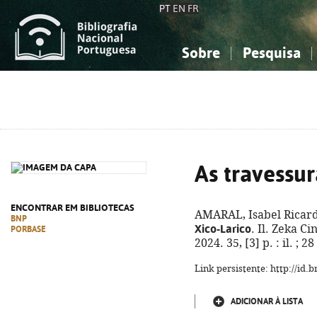
PT
EN
FR
Sobre
Pesquisa
Sobre a Bibliografia Nacional
Simples
Conhecimento, Informação...
Conhecimento, Informação...
Combinada
A
Ciências sociais...
Ciências sociais...
Arte, desporto...
Arte, desporto...
As travessur
ENCONTRAR EM BIBLIOTECAS
AMARAL, Isabel Ricard
BNP
Xico-Larico
. Il. Zeka C
PORBASE
2024. 35, [3] p. : il. ;
Link persistente: http://id
ADICIONAR À LISTA