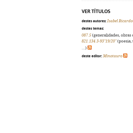
VER TÍTULOS
destes autores:
Isabel Ricard
destes temas:
087.5
(generalidades, obras d
821.134.3-93"19/20"
(poesia, 
...)
deste editor:
Minotauro