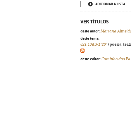
ADICIONAR À LISTA
VER TÍTULOS
deste autor:
Mariana Almeid
deste tema:
821.134.3-1"20"
(poesia, teat
deste editor:
Caminho das Pa