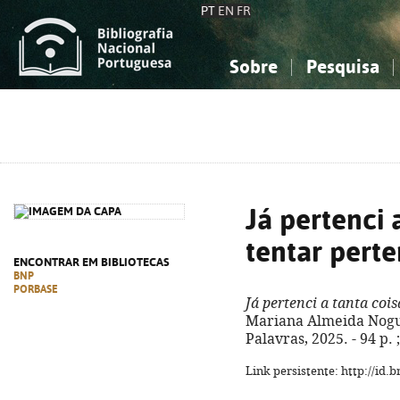
PT
EN
FR
Sobre
Pesquisa
Sobre a Bibliografia Nacional
Simples
Conhecimento, Informação...
Conhecimento, Informação...
Combinada
A
Ciências sociais...
Ciências sociais...
Arte, desporto...
Arte, desporto...
Já pertenci 
tentar pert
ENCONTRAR EM BIBLIOTECAS
BNP
PORBASE
Já pertenci a tanta coi
Mariana Almeida Noguei
Palavras, 2025. - 94 p.
Link persistente: http://id