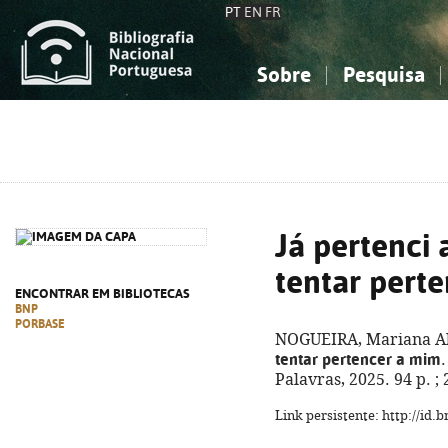
PT
EN
FR
Sobre
Pesquisa
Sobre a Bibliografia Nacional
Simples
Conhecimento, Informação...
Conhecimento, Informação...
Combinada
A
Ciências sociais...
Ciências sociais...
Arte, desporto...
Arte, desporto...
Já pertenci 
tentar pert
ENCONTRAR EM BIBLIOTECAS
BNP
PORBASE
NOGUEIRA, Mariana A
tentar pertencer a mim
Palavras, 2025. 94 p. 
Link persistente: http://id