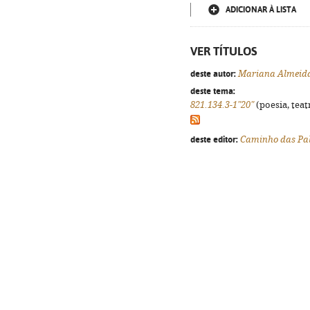
ADICIONAR À LISTA
VER TÍTULOS
deste autor:
Mariana Almeid
deste tema:
821.134.3-1"20"
(poesia, teat
deste editor:
Caminho das Pa