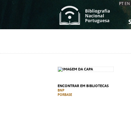
PT
EN
S
S
C
C
C
C
A
A
ENCONTRAR EM BIBLIOTECAS
BNP
PORBASE