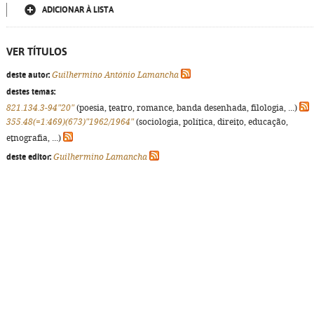
ADICIONAR À LISTA
VER TÍTULOS
deste autor:
Guilhermino António Lamancha
destes temas:
821.134.3-94"20"
(poesia, teatro, romance, banda desenhada, filologia, ...)
355.48(=1:469)(673)"1962/1964"
(sociologia, política, direito, educação,
etnografia, ...)
deste editor:
Guilhermino Lamancha