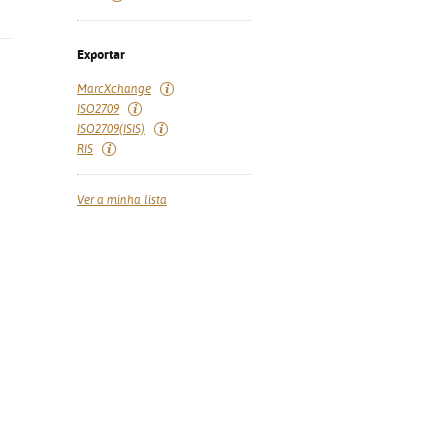
Exportar
MarcXchange
ISO2709
ISO2709(ISIS)
RIS
Ver a minha lista