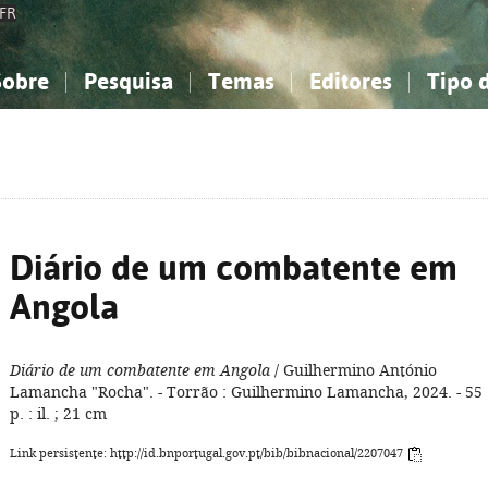
FR
Sobre
Pesquisa
Temas
Editores
Tipo 
obre a Bibliografia Nacional
imples
onhecimento, Informação...
onhecimento, Informação...
Combinada
A minha lista
Como utilizar
Filosofia, psicologia...
Filosofia, psicologia...
Perguntas frequente
iências sociais...
iências sociais...
Ciências exatas e naturais...
Ciências exatas e naturais...
rte, desporto...
rte, desporto...
Literatura, linguística...
Literatura, linguística...
Diário de um combatente em
Angola
Diário de um combatente em Angola
/ Guilhermino António
Lamancha "Rocha". - Torrão : Guilhermino Lamancha, 2024. - 55
p. : il. ; 21 cm
Link persistente: http://id.bnportugal.gov.pt/bib/bibnacional/2207047