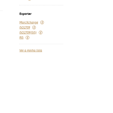
Exportar
MarcXchange
ISO2709
ISO2709(ISIS)
RIS
Ver a minha lista