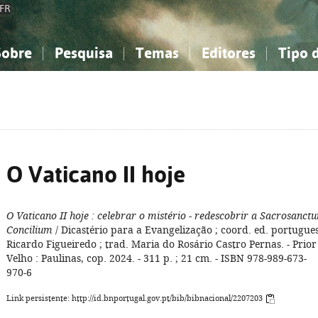
FR
Sobre
Pesquisa
Temas
Editores
Tipo 
obre a Bibliografia Nacional
imples
onhecimento, Informação...
onhecimento, Informação...
Combinada
A minha lista
Como utilizar
Filosofia, psicologia...
Filosofia, psicologia...
Perguntas frequente
iências sociais...
iências sociais...
Ciências exatas e naturais...
Ciências exatas e naturais...
rte, desporto...
rte, desporto...
Literatura, linguística...
Literatura, linguística...
O Vaticano II hoje
O Vaticano II hoje
: celebrar o mistério - redescobrir a Sacrosanct
Concilium
/ Dicastério para a Evangelização ; coord. ed. portugue
Ricardo Figueiredo ; trad. Maria do Rosário Castro Pernas. - Prior
Velho : Paulinas, cop. 2024. - 311 p. ; 21 cm. - ISBN 978-989-673-
970-6
Link persistente: http://id.bnportugal.gov.pt/bib/bibnacional/2207203