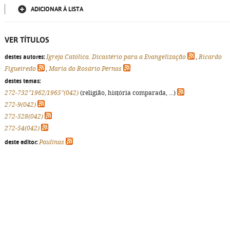
ADICIONAR À LISTA
VER TÍTULOS
destes autores:
Igreja Católica. Dicastério para a Evangelização
,
Ricardo
Figueiredo
,
Maria do Rosário Pernas
destes temas:
272-732"1962/1965"(042)
(religião, história comparada, ...)
272-9(042)
272-528(042)
272-54(042)
deste editor:
Paulinas