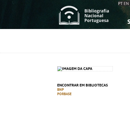
PT
EN
S
S
C
C
C
C
A
A
ENCONTRAR EM BIBLIOTECAS
BNP
PORBASE