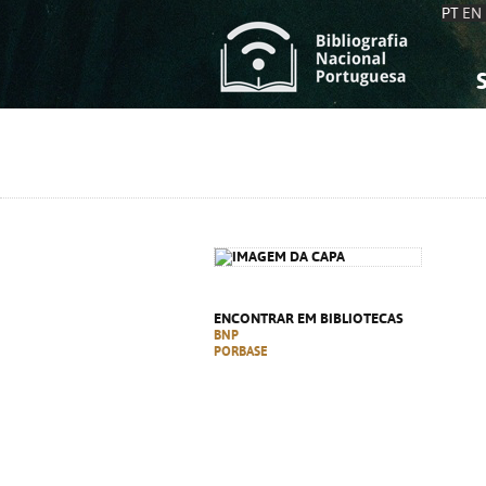
PT
EN
S
S
C
C
C
C
A
A
ENCONTRAR EM BIBLIOTECAS
BNP
PORBASE