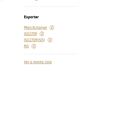
Exportar
MarcXchange
ISO2709
ISO2709(ISIS)
RIS
Ver a minha lista