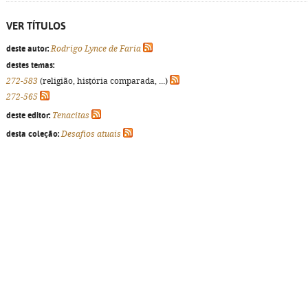
VER TÍTULOS
deste autor:
Rodrigo Lynce de Faria
destes temas:
272-583
(religião, história comparada, ...)
272-565
deste editor:
Tenacitas
desta coleção:
Desafios atuais