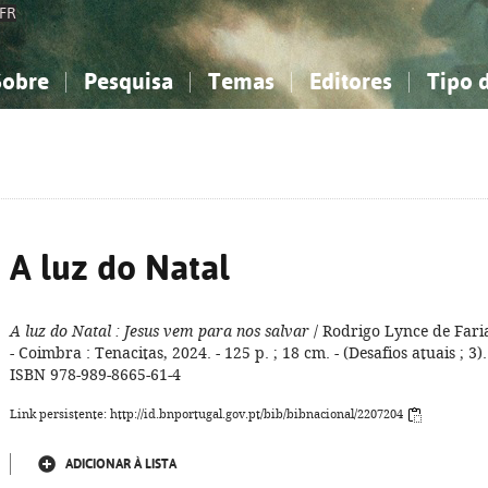
FR
Sobre
Pesquisa
Temas
Editores
Tipo 
obre a Bibliografia Nacional
imples
onhecimento, Informação...
onhecimento, Informação...
Combinada
A minha lista
Como utilizar
Filosofia, psicologia...
Filosofia, psicologia...
Perguntas frequente
iências sociais...
iências sociais...
Ciências exatas e naturais...
Ciências exatas e naturais...
rte, desporto...
rte, desporto...
Literatura, linguística...
Literatura, linguística...
A luz do Natal
A luz do Natal
: Jesus vem para nos salvar
/ Rodrigo Lynce de Fari
- Coimbra : Tenacitas, 2024. - 125 p. ; 18 cm. - (Desafios atuais ; 3).
ISBN 978-989-8665-61-4
Link persistente: http://id.bnportugal.gov.pt/bib/bibnacional/2207204
ADICIONAR À LISTA