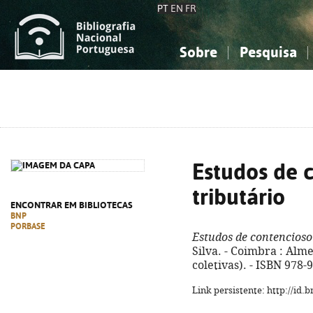
PT
EN
FR
Sobre
Pesquisa
Sobre a Bibliografia Nacional
Simples
Conhecimento, Informação...
Conhecimento, Informação...
Combinada
A
Ciências sociais...
Ciências sociais...
Arte, desporto...
Arte, desporto...
Estudos de 
tributário
ENCONTRAR EM BIBLIOTECAS
BNP
PORBASE
Estudos de contencioso
Silva. - Coimbra : Alme
coletivas). - ISBN 978-
Link persistente: http://id