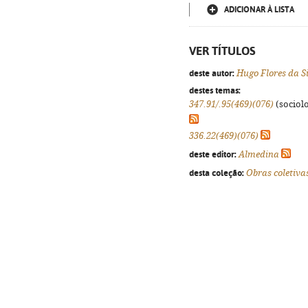
ADICIONAR À LISTA
VER TÍTULOS
deste autor:
Hugo Flores da S
destes temas:
347.91/.95(469)(076)
(sociolo
336.22(469)(076)
deste editor:
Almedina
desta coleção:
Obras coletiva