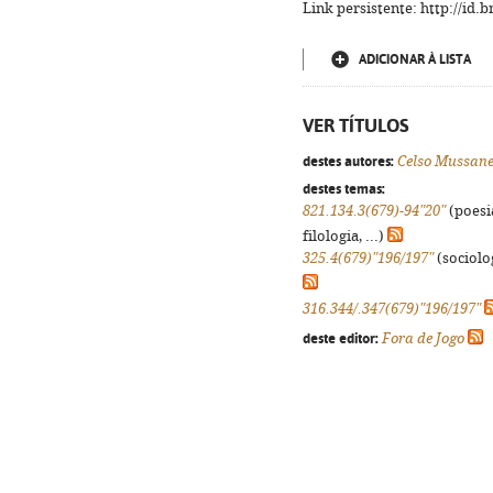
Link persistente: http://id
ADICIONAR À LISTA
VER TÍTULOS
destes autores:
Celso Mussan
destes temas:
821.134.3(679)-94"20"
(poesi
filologia, ...)
325.4(679)"196/197"
(sociolog
316.344/.347(679)"196/197"
deste editor:
Fora de Jogo