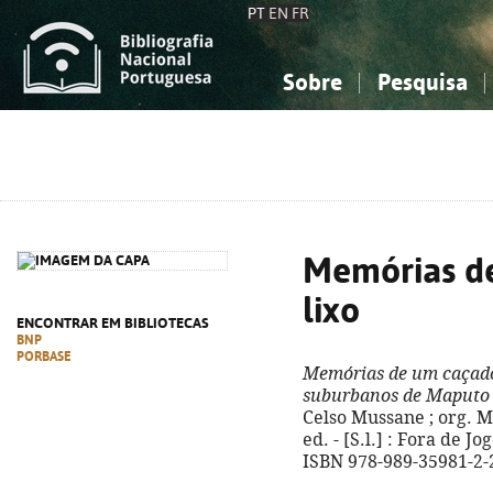
PT
EN
FR
Sobre
Pesquisa
Sobre a Bibliografia Nacional
Simples
Conhecimento, Informação...
Conhecimento, Informação...
Combinada
A
Ciências sociais...
Ciências sociais...
Arte, desporto...
Arte, desporto...
Memórias d
lixo
ENCONTRAR EM BIBLIOTECAS
BNP
PORBASE
Memórias de um caçado
suburbanos de Maputo 
Celso Mussane ; org. 
ed. - [S.l.] : Fora de Jog
ISBN 978-989-35981-2-