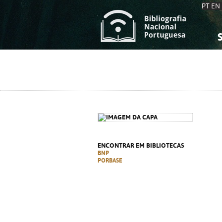
PT
EN
S
S
C
C
C
C
A
A
ENCONTRAR EM BIBLIOTECAS
BNP
PORBASE