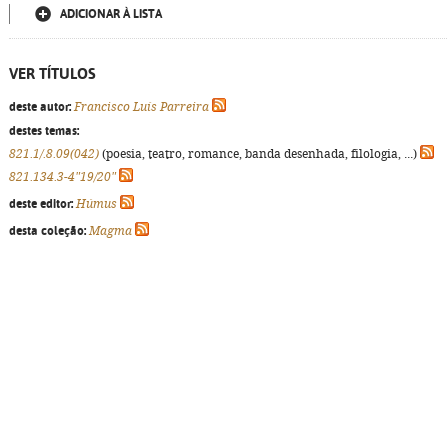
ADICIONAR À LISTA
VER TÍTULOS
deste autor:
Francisco Luís Parreira
destes temas:
821.1/.8.09(042)
(poesia, teatro, romance, banda desenhada, filologia, ...)
821.134.3-4"19/20"
deste editor:
Húmus
desta coleção:
Magma