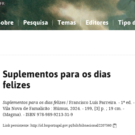
FR
Sobre
Pesquisa
Temas
Editores
Tipo 
obre a Bibliografia Nacional
imples
onhecimento, Informação...
onhecimento, Informação...
Combinada
A minha lista
Como utilizar
Filosofia, psicologia...
Filosofia, psicologia...
Perguntas frequente
iências sociais...
iências sociais...
Ciências exatas e naturais...
Ciências exatas e naturais...
rte, desporto...
rte, desporto...
Literatura, linguística...
Literatura, linguística...
Suplementos para os dias
felizes
Suplementos para os dias felizes
/ Francisco Luís Parreira. - 1ª ed. -
Vila Nova de Famalicão : Húmus, 2024. - 199, [3] p. ; 19 cm. -
(Magma). - ISBN 978-989-9213-31-9
Link persistente: http://id.bnportugal.gov.pt/bib/bibnacional/2207560