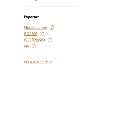
Exportar
MarcXchange
ISO2709
ISO2709(ISIS)
RIS
Ver a minha lista