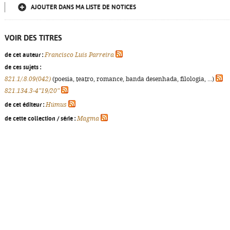
AJOUTER DANS MA LISTE DE NOTICES
VOIR DES TITRES
de cet auteur :
Francisco Luís Parreira
de ces sujets :
821.1/.8.09(042)
(poesia, teatro, romance, banda desenhada, filologia, ...)
821.134.3-4"19/20"
de cet éditeur :
Húmus
de cette collection / série :
Magma