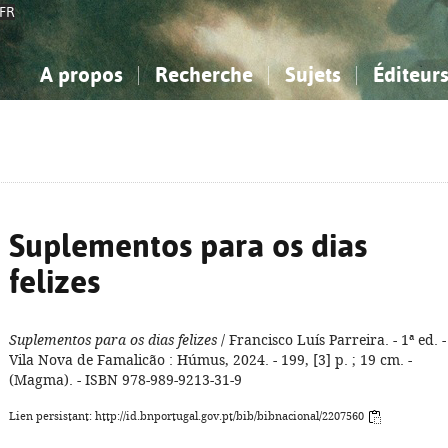
FR
A propos
Recherche
Sujets
Éditeur
a Bibliographie Nationale
imple
onnaissance, Information...
onnaissance, Information...
Avancée
Mes notices
Comment utiliser
Philosophie, psychologie...
Philosophie, psychologie...
Aide - FAQ
ciences sociales...
ciences sociales...
Mathématiques, sciences
Mathématiques, sciences
rts, sport...
rts, sport...
naturelles...
Littérature, linguistique...
naturelles...
Littérature, linguistique...
Suplementos para os dias
felizes
Suplementos para os dias felizes
/ Francisco Luís Parreira. - 1ª ed. -
Vila Nova de Famalicão : Húmus, 2024. - 199, [3] p. ; 19 cm. -
(Magma). - ISBN 978-989-9213-31-9
Lien persistant: http://id.bnportugal.gov.pt/bib/bibnacional/2207560