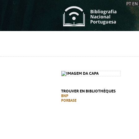
PT
EN
L
S
C
C
S
S
A
A
TROUVER EN BIBLIOTHÈQUES
BNP
PORBASE