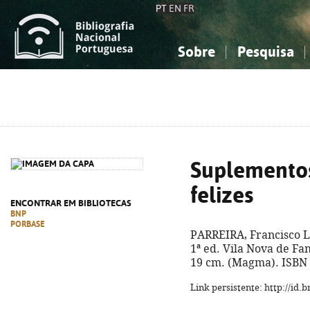
PT
EN
FR
Sobre
Pesquisa
Sobre a Bibliografia Nacional
Simples
Conhecimento, Informação...
Conhecimento, Informação...
Combinada
A
Ciências sociais...
Ciências sociais...
Arte, desporto...
Arte, desporto...
Suplementos
felizes
ENCONTRAR EM BIBLIOTECAS
BNP
PORBASE
PARREIRA, Francisco L
1ª ed. Vila Nova de Fam
19 cm. (Magma). ISBN 
Link persistente: http://id