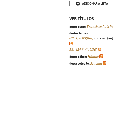
ADICIONAR À LISTA
VER TÍTULOS
deste autor:
Francisco Luís P
destes temas:
821.1/.8.09(042)
(poesia, tea
821.134.3-4"19/20"
deste editor:
Húmus
desta coleção:
Magma