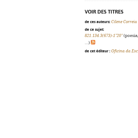
VOIR DES TITRES
de ces auteurs:
Cilene Correia
de ce sujet:
821.134.3(673)-1"20"
(poesia,
...)
de cet éditeur :
Oficina da Esc