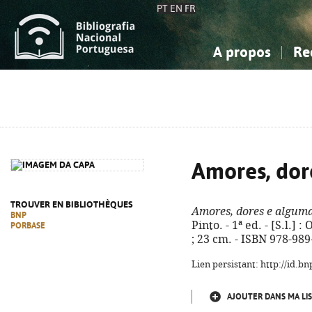
PT
EN
FR
A propos
Re
La Bibliographie Nationale
Simple
Connaissance, Information...
Connaissance, Information...
Avancée
Mes 
Sciences sociales...
Sciences sociales...
Arts, sport...
Arts, sport...
Amores, dor
TROUVER EN BIBLIOTHÈQUES
Amores, dores e alguma
BNP
Pinto. - 1ª ed. - [S.l.] :
PORBASE
; 23 cm. - ISBN 978-98
Lien persistant: http://id.
AJOUTER DANS MA LIS