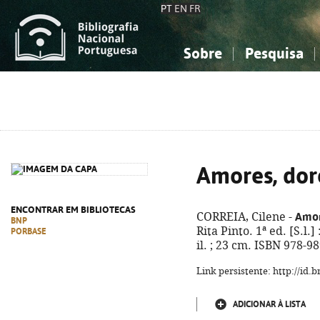
PT
EN
FR
Sobre
Pesquisa
Sobre a Bibliografia Nacional
Simples
Conhecimento, Informação...
Conhecimento, Informação...
Combinada
A
Ciências sociais...
Ciências sociais...
Arte, desporto...
Arte, desporto...
Amores, dor
ENCONTRAR EM BIBLIOTECAS
Amor
CORREIA, Cilene -
BNP
Rita Pinto. 1ª ed. [S.l.]
PORBASE
il. ; 23 cm. ISBN 978-9
Link persistente: http://id
ADICIONAR À LISTA