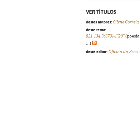
VER TÍTULOS
destes autores:
Cilene Correia
deste tema:
821.134.3(673)-1"20"
(poesia,
...)
deste editor:
Oficina da Escri