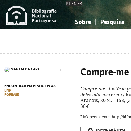
PT
EN
FR
Sobre
Pesquisa
Sobre a Bibliografia Nacional
Simples
Conhecimento, Informação...
Conhecimento, Informação...
Combinada
A
Ciências sociais...
Ciências sociais...
Arte, desporto...
Arte, desporto...
Compre-me
ENCONTRAR EM BIBLIOTECAS
Compre-me
: história p
BNP
deles adormecerem
/ Ro
PORBASE
Arandis, 2024. - 158, [3
38-8
Link persistente: http://id
ADICIONAR À LISTA