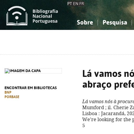
PT
EN
FR
Sobre
Pesquisa
Sobre a Bibliografia Nacional
Simples
Conhecimento, Informação...
Conhecimento, Informação...
Combinada
A
Ciências sociais...
Ciências sociais...
Arte, desporto...
Arte, desporto...
Lá vamos nó
abraço pref
ENCONTRAR EM BIBLIOTECAS
BNP
PORBASE
Lá vamos nós à procura
Mumford ; il. Cherie Za
Lisboa : Jacarandá, 2025.
We're looking for the 
5