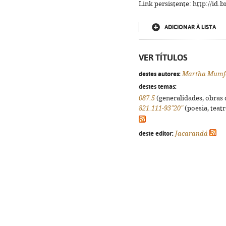
Link persistente: http://id
ADICIONAR À LISTA
VER TÍTULOS
destes autores:
Martha Mumf
destes temas:
087.5
(generalidades, obras d
821.111-93"20"
(poesia, teatr
deste editor:
Jacarandá