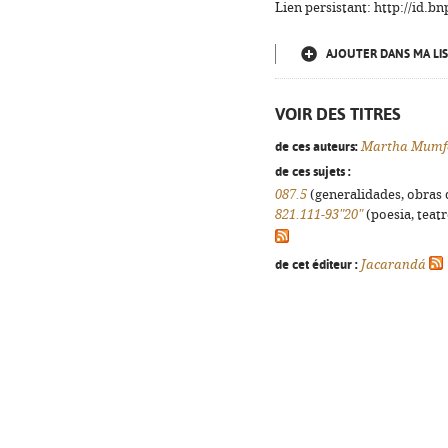
Lien persistant: http://id.
AJOUTER DANS MA LIS
VOIR DES TITRES
de ces auteurs:
Martha Mumf
de ces sujets :
087.5
(generalidades, obras d
821.111-93"20"
(poesia, teatr
de cet éditeur :
Jacarandá