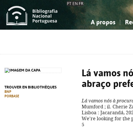
PT
EN
FR
A propos
Re
La Bibliographie Nationale
Simple
Connaissance, Information...
Connaissance, Information...
Avancée
Mes 
Sciences sociales...
Sciences sociales...
Arts, sport...
Arts, sport...
Lá vamos nó
abraço pref
TROUVER EN BIBLIOTHÈQUES
BNP
PORBASE
Lá vamos nós à procura
Mumford ; il. Cherie Za
Lisboa : Jacarandá, 2025.
We're looking for the 
5