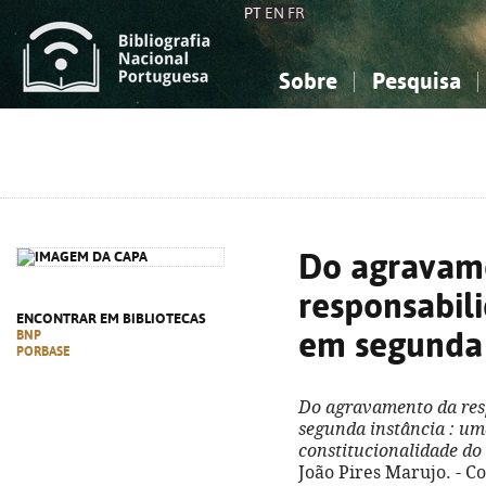
PT
EN
FR
Sobre
Pesquisa
Sobre a Bibliografia Nacional
Simples
Conhecimento, Informação...
Conhecimento, Informação...
Combinada
A
Ciências sociais...
Ciências sociais...
Arte, desporto...
Arte, desporto...
Do agravam
responsabil
ENCONTRAR EM BIBLIOTECAS
em segunda 
BNP
PORBASE
Do agravamento da res
segunda instância
: um
constitucionalidade do
João Pires Marujo. - Co