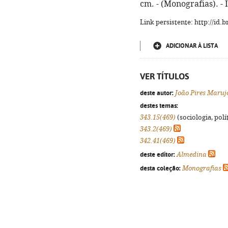
cm. - (Monografias). -
Link persistente: http://id
ADICIONAR À LISTA
VER TÍTULOS
deste autor:
João Pires Maruj
destes temas:
343.15(469)
(sociologia, polít
343.2(469)
342.41(469)
deste editor:
Almedina
desta coleção:
Monografias