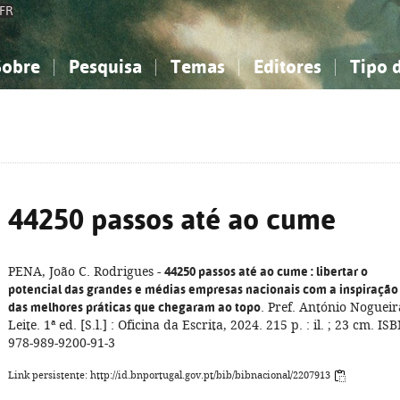
FR
Sobre
Pesquisa
Temas
Editores
Tipo 
obre a Bibliografia Nacional
imples
onhecimento, Informação...
onhecimento, Informação...
Combinada
A minha lista
Como utilizar
Filosofia, psicologia...
Filosofia, psicologia...
Perguntas frequente
iências sociais...
iências sociais...
Ciências exatas e naturais...
Ciências exatas e naturais...
rte, desporto...
rte, desporto...
Literatura, linguística...
Literatura, linguística...
44250 passos até ao cume
PENA, João C. Rodrigues -
44250 passos até ao cume
: libertar o
potencial das grandes e médias empresas nacionais com a inspiração
das melhores práticas que chegaram ao topo
. Pref. António Nogueir
Leite. 1ª ed. [S.l.] : Oficina da Escrita, 2024. 215 p. : il. ; 23 cm. IS
978-989-9200-91-3
Link persistente: http://id.bnportugal.gov.pt/bib/bibnacional/2207913