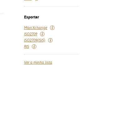
Exportar
MarcXchange
ISO2709
ISO2709(ISIS)
RIS
Ver a minha lista