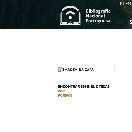
PT
EN
S
S
C
C
C
C
A
A
ENCONTRAR EM BIBLIOTECAS
BNP
PORBASE