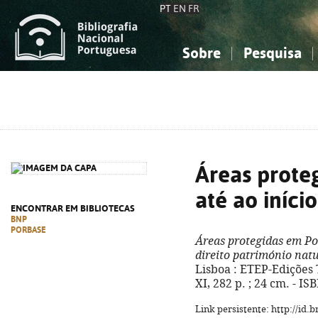
PT
EN
FR
Sobre
Pesquisa
Sobre a Bibliografia Nacional
Simples
Conhecimento, Informação...
Conhecimento, Informação...
Combinada
A
Ciências sociais...
Ciências sociais...
Arte, desporto...
Arte, desporto...
Áreas prote
até ao iníci
ENCONTRAR EM BIBLIOTECAS
BNP
PORBASE
Áreas protegidas em Por
direito património nat
Lisboa : ETEP-Edições T
XI, 282 p. ; 24 cm. - I
Link persistente: http://id