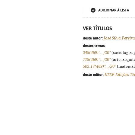
ADICIONAR À LISTA
VER TÍTULOS
deste autor:
José Silva Pereira
destes temas:
349(469)".../20"
(sociologia, p
719(469)".../20"
(arte, arquite
502.17(469)".../20"
(matemátic
deste editor:
ETEP-Edições Téc