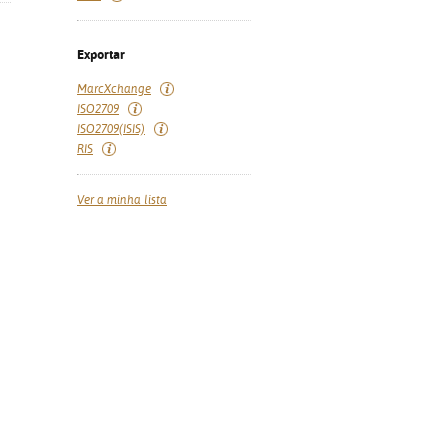
Exportar
MarcXchange
ISO2709
ISO2709(ISIS)
RIS
Ver a minha lista