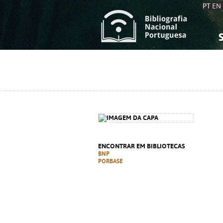
PT
EN
S
S
C
C
C
C
A
A
ENCONTRAR EM BIBLIOTECAS
BNP
PORBASE