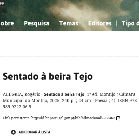
FR
Sobre
Pesquisa
Temas
Editores
Tipo 
obre a Bibliografia Nacional
imples
onhecimento, Informação...
onhecimento, Informação...
Combinada
A minha lista
Como utilizar
Filosofia, psicologia...
Filosofia, psicologia...
Perguntas frequente
iências sociais...
iências sociais...
Ciências exatas e naturais...
Ciências exatas e naturais...
rte, desporto...
rte, desporto...
Literatura, linguística...
Literatura, linguística...
Sentado à beira Tejo
ALEGRIA, Rogério -
Sentado à beira Tejo
. 1ª ed. Montijo : Câmara
Municipal do Montijo, 2025. 240 p. ; 24 cm. (Poesia ; 4). ISBN 978-
989-9222-06-9
Link persistente: http://id.bnportugal.gov.pt/bib/bibnacional/2208462
ADICIONAR À LISTA