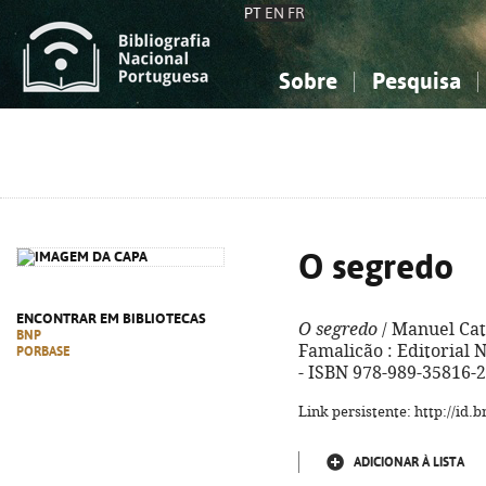
PT
EN
FR
Sobre
Pesquisa
Sobre a Bibliografia Nacional
Simples
Conhecimento, Informação...
Conhecimento, Informação...
Combinada
A
Ciências sociais...
Ciências sociais...
Arte, desporto...
Arte, desporto...
O segredo
ENCONTRAR EM BIBLIOTECAS
O segredo
/ Manuel Catu
BNP
Famalicão : Editorial N
PORBASE
- ISBN 978-989-35816-2
Link persistente: http://id
ADICIONAR À LISTA