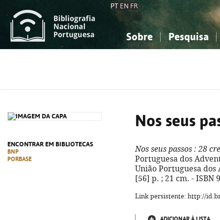
PT
EN
FR
Sobre
Pesquisa
Sobre a Bibliografia Nacional
Simples
Conhecimento, Informação...
Conhecimento, Informação...
Combinada
A
Ciências sociais...
Ciências sociais...
Arte, desporto...
Arte, desporto...
Nos seus pa
ENCONTRAR EM BIBLIOTECAS
Nos seus passos
: 28 cr
BNP
Portuguesa dos Adventis
PORBASE
União Portuguesa dos A
[56] p. ; 21 cm. - ISBN
Link persistente: http://id
ADICIONAR À LISTA