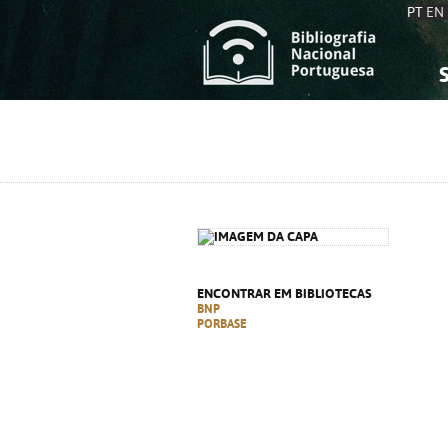
PT
EN
S
S
C
C
C
C
A
A
ENCONTRAR EM BIBLIOTECAS
BNP
PORBASE