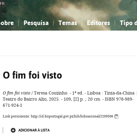
FR
Sobre
Pesquisa
Temas
Editores
Tipo 
obre a Bibliografia Nacional
imples
onhecimento, Informação...
onhecimento, Informação...
Combinada
A minha lista
Como utilizar
Filosofia, psicologia...
Filosofia, psicologia...
Perguntas frequente
iências sociais...
iências sociais...
Ciências exatas e naturais...
Ciências exatas e naturais...
rte, desporto...
rte, desporto...
Literatura, linguística...
Literatura, linguística...
O fim foi visto
O fim foi visto
/ Teresa Coutinho. - 1ª ed. - Lisboa : Tinta-da-China :
Teatro do Bairro Alto, 2025. - 109, [2] p. ; 20 cm. - ISBN 978-989-
671-924-1
Link persistente: http://id.bnportugal.gov.pt/bib/bibnacional/2209506
ADICIONAR À LISTA