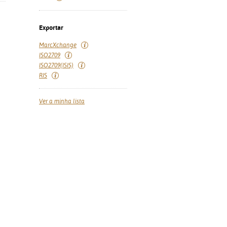
Exportar
MarcXchange
ISO2709
ISO2709(ISIS)
RIS
Ver a minha lista