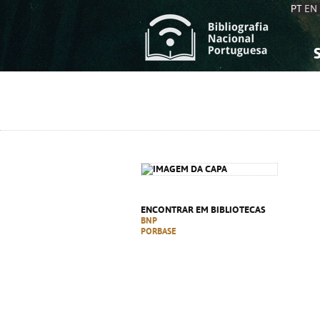
PT
EN
S
S
C
C
C
C
A
A
ENCONTRAR EM BIBLIOTECAS
BNP
PORBASE