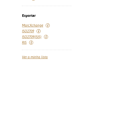
Exportar
MarcXchange
ISO2709
ISO2709(ISIS)
RIS
Ver a minha lista