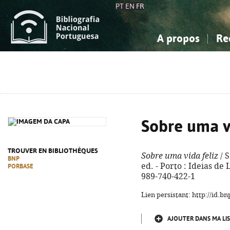
PT
EN
FR
A propos
Re
La Bibliographie Nationale
Simple
Connaissance, Information...
Connaissance, Information...
Avancée
Mes 
Sciences sociales...
Sciences sociales...
Arts, sport...
Arts, sport...
Sobre uma vi
TROUVER EN BIBLIOTHÈQUES
Sobre uma vida feliz
/ S
BNP
ed. - Porto : Ideias de 
PORBASE
989-740-422-1
Lien persistant: http://id.
AJOUTER DANS MA LIS