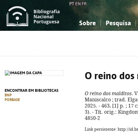
PT
EN
FR
Sobre
Pesquisa
Sobre a Bibliografia Nacional
Simples
Conhecimento, Informação...
Conhecimento, Informação...
Combinada
A
Ciências sociais...
Ciências sociais...
Arte, desporto...
Arte, desporto...
O reino dos
ENCONTRAR EM BIBLIOTECAS
O reino dos malditos
. 
BNP
Maniscalco ; trad. Elga 
PORBASE
2025. - 463, [1] p. ; 17
3). - Tít. orig.: Kingd
4850-2
Link persistente: http://id