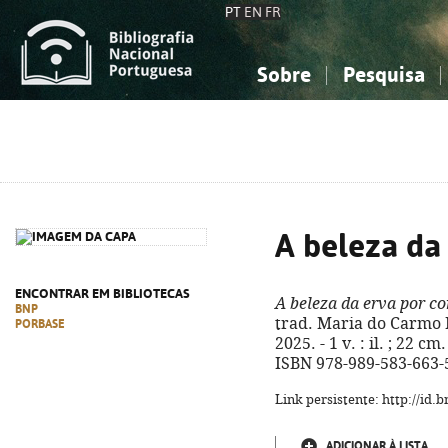
PT
EN
FR
Sobre
Pesquisa
Sobre a Bibliografia Nacional
Simples
Conhecimento, Informação...
Conhecimento, Informação...
Combinada
A
Ciências sociais...
Ciências sociais...
Arte, desporto...
Arte, desporto...
A beleza da 
ENCONTRAR EM BIBLIOTECAS
A beleza da erva por co
BNP
trad. Maria do Carmo Fi
PORBASE
2025. - 1 v. : il. ; 22 cm
ISBN 978-989-583-663-
Link persistente: http://id
ADICIONAR À LISTA