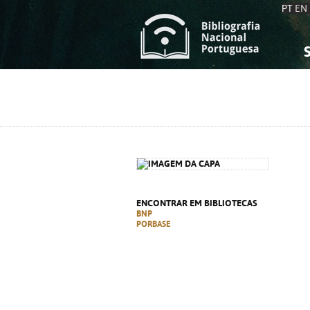
PT
EN
S
S
C
C
C
C
A
A
ENCONTRAR EM BIBLIOTECAS
BNP
PORBASE