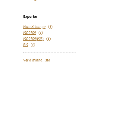
Exportar
MarcXchange
ISO2709
ISO2709(ISIS)
RIS
Ver a minha lista