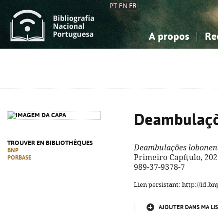
PT
EN
FR
A propos
Re
La Bibliographie Nationale
Simple
Connaissance, Information...
Connaissance, Information...
Avancée
Mes 
Sciences sociales...
Sciences sociales...
Arts, sport...
Arts, sport...
Deambulaçõ
TROUVER EN BIBLIOTHÈQUES
Deambulações lobonen
BNP
Primeiro Capítulo, 2025.
PORBASE
989-37-9378-7
Lien persistant: http://id.
AJOUTER DANS MA LIS