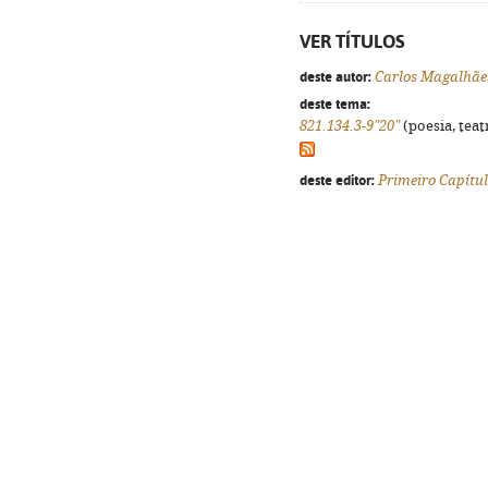
VER TÍTULOS
deste autor:
Carlos Magalhãe
deste tema:
821.134.3-9"20"
(poesia, teat
deste editor:
Primeiro Capítu