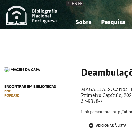
PT
EN
FR
Sobre
Pesquisa
Sobre a Bibliografia Nacional
Simples
Conhecimento, Informação...
Conhecimento, Informação...
Combinada
A
Ciências sociais...
Ciências sociais...
Arte, desporto...
Arte, desporto...
Deambulaçõ
ENCONTRAR EM BIBLIOTECAS
MAGALHÃES, Carlos -
BNP
Primeiro Capítulo, 2025
PORBASE
37-9378-7
Link persistente: http://id
ADICIONAR À LISTA