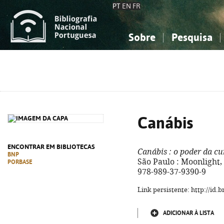
PT
EN
FR
Sobre
Pesquisa
Sobre a Bibliografia Nacional
Simples
Conhecimento, Informação...
Conhecimento, Informação...
Combinada
A
Ciências sociais...
Ciências sociais...
Arte, desporto...
Arte, desporto...
Canábis
ENCONTRAR EM BIBLIOTECAS
Canábis
: o poder da cu
BNP
São Paulo : Moonlight, 20
PORBASE
978-989-37-9390-9
Link persistente: http://id
ADICIONAR À LISTA