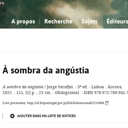
FR
A propos
Recherche
Sujets
Éditeur
a Bibliographie Nationale
imple
onnaissance, Information...
onnaissance, Information...
Avancée
Mes notices
Comment utiliser
Philosophie, psychologie...
Philosophie, psychologie...
Aide - FAQ
ciences sociales...
ciences sociales...
Mathématiques, sciences
Mathématiques, sciences
rts, sport...
rts, sport...
naturelles...
Littérature, linguistique...
naturelles...
Littérature, linguistique...
À sombra da angústia
À sombra da angústia
/ Jorge Serafim. - 3ª ed. - Lisboa : Âncora,
2025. - 111, [1] p. ; 23 cm. - (Holograma). - ISBN 978-972-780-941-
Lien persistant: http://id.bnportugal.gov.pt/bib/bibnacional/2212606
AJOUTER DANS MA LISTE DE NOTICES