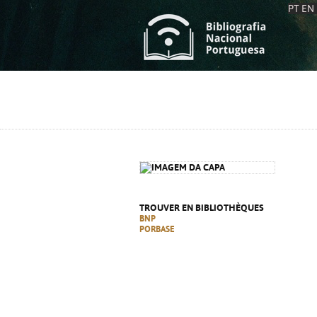
PT
EN
L
S
C
C
S
S
A
A
TROUVER EN BIBLIOTHÈQUES
BNP
PORBASE