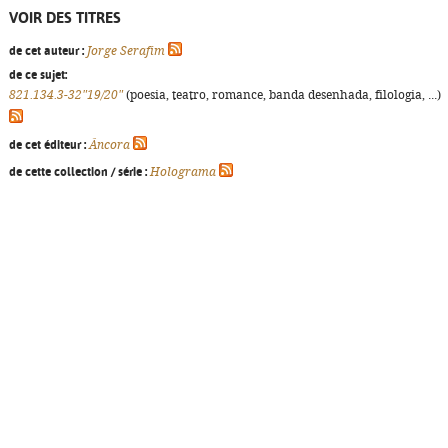
VOIR DES TITRES
de cet auteur :
Jorge Serafim
de ce sujet:
821.134.3-32"19/20"
(poesia, teatro, romance, banda desenhada, filologia, ...)
de cet éditeur :
Âncora
de cette collection / série :
Holograma