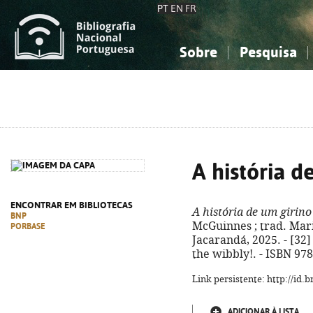
PT
EN
FR
Sobre
Pesquisa
Sobre a Bibliografia Nacional
Simples
Conhecimento, Informação...
Conhecimento, Informação...
Combinada
A
Ciências sociais...
Ciências sociais...
Arte, desporto...
Arte, desporto...
A história d
ENCONTRAR EM BIBLIOTECAS
A história de um girino
BNP
McGuinnes ; trad. Maria
PORBASE
Jacarandá, 2025. - [32] p
the wibbly!. - ISBN 97
Link persistente: http://id
ADICIONAR À LISTA